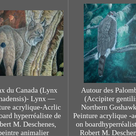
x du Canada (Lynx
Autour des Palom
nadensis)- Lynx —
(Accipiter gentili
ture acrylique-Acrlic
Northern Gosha
oard hyperréaliste de
Peinture acrylique -a
bert M. Deschenes,
on boardhyperréalis
peintre animalier
Robert M. Deschen