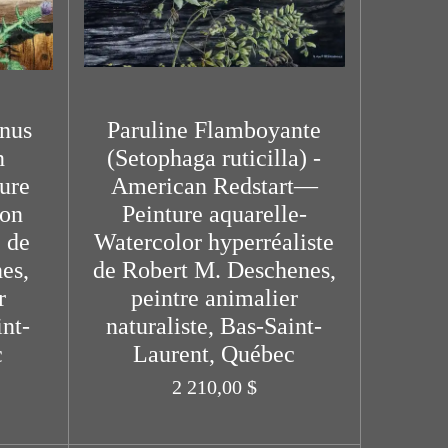
inus
Paruline Flamboyante
n
(Setophaga ruticilla) -
ure
American Redstart—
 on
Peinture aquarelle-
e de
Watercolor hyperréaliste
es,
de Robert M. Deschenes,
r
peintre animalier
int-
naturaliste, Bas-Saint-
c
Laurent, Québec
2 210,00 $