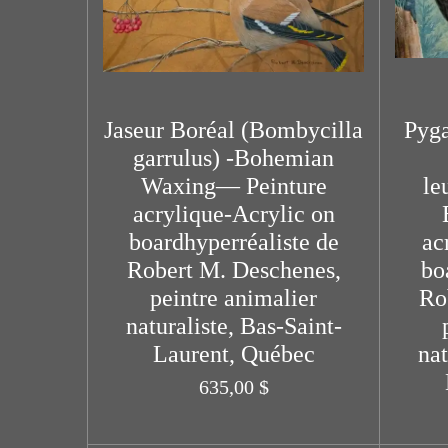
Jaseur Boréal (Bombycilla
Pyga
garrulus) -Bohemian
Waxing— Peinture
le
acrylique-Acrylic on
boardhyperréaliste de
ac
Robert M. Deschenes,
bo
peintre animalier
Ro
naturaliste, Bas-Saint-
Laurent, Québec
nat
635,00 $