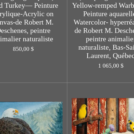
d Turkey— Peinture
Yellow-remped War
rylique-Acrylic on
Peinture aquarell
nvas-de Robert M.
Watercolor- hyperréa
eschenes, peintre
de Robert M. Desch
imalier naturaliste
peintre animalie
naturaliste, Bas-Sa
850,00 $
Laurent, Québe
1 065,00 $