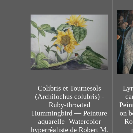
Colibris et Tournesols
Lyn
(Archilochus colubris) -
ca
Ruby-throated
Pein
Hummingbird — Peinture
on b
aquarelle- Watercolor
Ro
hyperréaliste de Robert M.