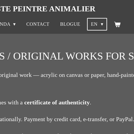
STE PEINTRE ANIMALIER
ENDA
CONTACT
BLOGUE
EN
S / ORIGINAL WORKS FOR 
, original work — acrylic on canvas or paper, hand-pain
mes with a
certificate of authenticity
.
tionally. Payment by credit card, e-transfer, or PayPal.