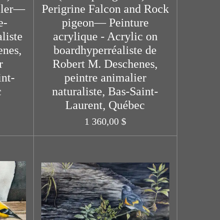
bler—
Perigrine Falcon and Rock
e-
pigeon— Peinture
liste
acrylique - Acrylic on
enes,
boardhyperréaliste de
r
Robert M. Deschenes,
int-
peintre animalier
c
naturaliste, Bas-Saint-
Laurent, Québec
1 360,00 $