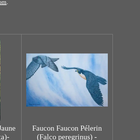
com
.
Jaune
Faucon Faucon Pélerin
a)-
(Falco peregrinus) -