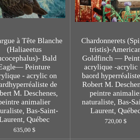
rgue à Tête Blanche
Chardonnerets (Sp
(Haliaeetus
tristis)-America
ucocephalus)- Bald
Goldfinch — Peint
Eagle— Peinture
acrylique -acrylic
rylique - acrylic on
baord hyperréalist
ardhyperréaliste de
Robert M. Deschen
bert M. Deschenes,
peintre animalie
peintre animalier
naturaliste, Bas-Sa
uraliste, Bas-Saint-
Laurent, Québe
Laurent, Québec
720,00 $
635,00 $