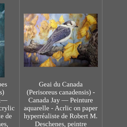
bes
Geai du Canada
s)
(Perisoreus canadensis) -
wk—
Canada Jay — Peinture
crylic
aquarelle - Acrlic on paper
te de
hyperréaliste de Robert M.
es,
Deschenes, peintre