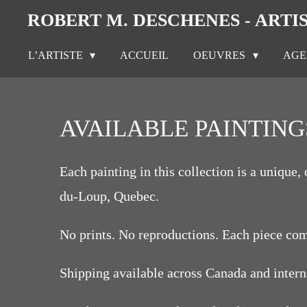
ROBERT M. DESCHENES - ARTI
Passer
au
L’ARTISTE
ACCUEIL
OEUVRES
AG
contenu
principal
AVAILABLE PAINTING
Each painting in this collection is a unique
du-Loup, Quebec.
No prints. No reproductions. Each piece co
Shipping available across Canada and interna