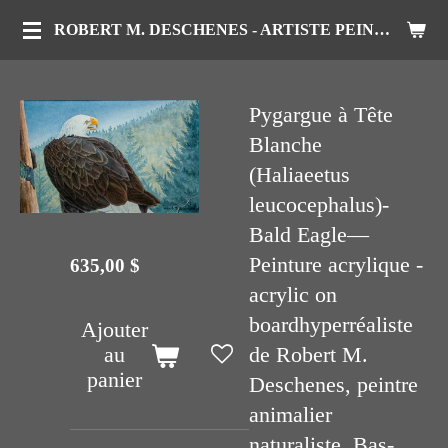
Passer
ROBERT M. DESCHENES - ARTISTE PEINTRE ANIMALIER
au
contenu
Pygargue à Tête
principal
Blanche
(Haliaeetus
leucocephalus)-
Bald Eagle—
Peinture acrylique -
635,00 $
acrylic on
boardhyperréaliste
Ajouter
de Robert M.
au
panier
Deschenes, peintre
animalier
naturaliste, Bas-