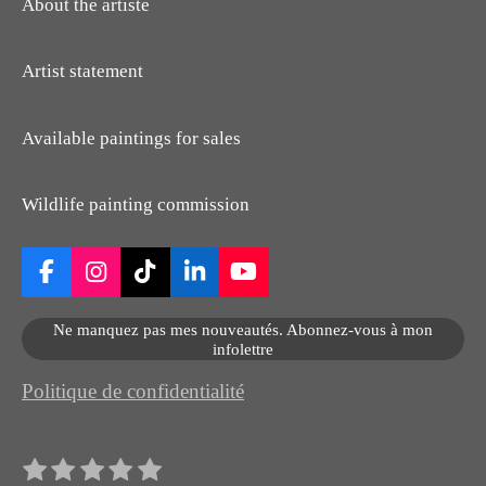
About the artiste
Artist statement
Available paintings for sales
Wildlife painting commission
F
I
T
L
Y
a
n
i
i
o
c
s
k
n
u
Ne manquez pas mes nouveautés. Abonnez-vous à mon
e
t
T
k
T
infolettre
b
a
o
e
u
o
g
k
d
b
Politique de confidentialité
o
r
I
e
k
a
n
m
1
2
3
4
5
E
É
n