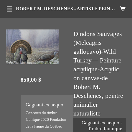
Passer
ROBERT M. DESCHENES - ARTISTE PEINTRE ANIMALIER
au
contenu
Dindons Sauvages
principal
(Meleagris
gallopavo)-Wild
Turkey— Peinture
acrylique-Acrylic
on canvas-de
850,00 $
Robert M.
Deschenes, peintre
animalier
Gagnant ex aequo
naturaliste
Concours du timbre
faunique 2026 Fondation
Gagnant ex aequo -
de la Faune du Québec
Timbre faunique