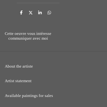
P
P
P
P
a
a
a
a
r
r
r
r
t
t
t
t
a
a
a
a
Cette oeuvre vous intéresse
g
g
g
g
communiquer avec moi
e
e
e
e
r
r
r
r
About the artiste
Artist statement
Available paintings for sales