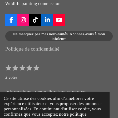
Wildlife painting commission
F
I
T
L
Y
a
n
i
i
o
c
s
k
n
u
Ne manquez pas mes nouveautés. Abonnez-vous à mon
e
t
T
k
T
infolettre
b
a
o
e
u
o
g
k
d
b
Politique de confidentialité
o
r
I
e
k
a
n
m
1
2
3
4
5
E
É
n
é
é
é
é
é
v
v
2 votes
t
t
t
t
t
o
a
o
o
o
o
o
y
l
e
Informations , vente, livraison et retours
i
i
i
i
i
r
u
Ce site utilise des cookies afin d’améliorer votre
l
l
l
l
l
© 2026 Artiste Peintre animalier naturaliste hyperréaliste
l
expérience utilisateur et vous proposer des annonces
e
e
e
e
e
'
a
Propulsé par
Webador
personnalisées. En continuant d'utiliser ce site, vous
é
s
s
s
s
t
confirmez que vous acceptez notre politique
v