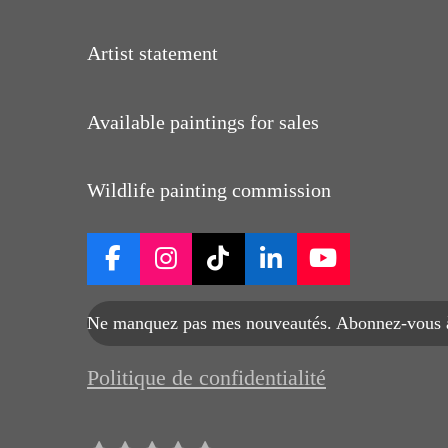
Artist statement
Available paintings for sales
Wildlife painting commission
F
I
T
L
Y
a
n
i
i
o
c
s
k
n
u
Ne manquez pas mes nouveautés. Abonnez-vous à
e
t
T
k
T
b
a
o
e
u
Politique de confidentialité
o
g
k
d
b
o
r
I
e
k
a
n