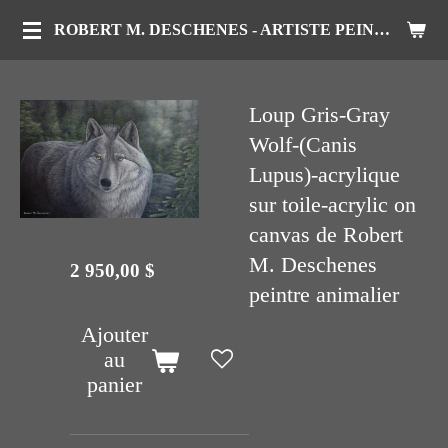
Passer
ROBERT M. DESCHENES - ARTISTE PEINTRE ANIMALIER
au
contenu
Loup Gris-Gray
principal
Wolf-(Canis
Lupus)-acrylique
sur toile-acrylic on
canvas de Robert
M. Deschenes
2 950,00 $
peintre animalier
Ajouter
au
panier