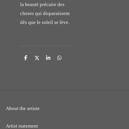
la beauté précaire des
choses qui disparaissent
dès que le soleil se lève.
P
P
P
P
a
a
a
a
r
r
r
r
t
t
t
t
a
a
a
a
g
g
g
g
e
e
e
e
r
r
r
r
About the artiste
Artist statement