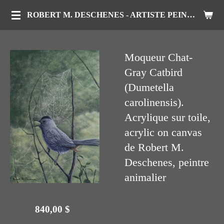
Passer
ROBERT M. DESCHENES - ARTISTE PEINTRE ANIMALIER
au
contenu
Moqueur Chat-
principal
Gray Catbird
(Dumetella
carolinensis).
Acrylique sur toile,
acrylic on canvas
de Robert M.
Deschenes, peintre
animalier
840,00 $